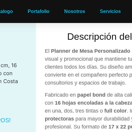
talogo
Portafolio
Nosotros
Servicios
Descripción de
El
Planner de Mesa Personalizado
visual y promocional que mantiene tu
 cm, 16
clientes todos los días. Su diseño amp
o con
convierte en el compañero perfecto pa
n Costa
consultorios y espacios de trabajo.
Fabricado en
papel bond
de alta ca
con
16 hojas encoladas a la cabez
en una, dos, tres tintas o
full color
. 
protectoras
para mayor durabilidad
OS!
profesional. Su formato de
17 x 22 p