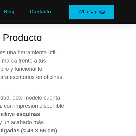
Blog
Contacto
Whatsapp
l Producto
es una herramienta útil,
 marca frente a tus
lio y funcional lo
ra escritorios en oficinas,
lidad, este modelo cuenta
a
, con impresión disponible
Incluye
esquinas
 y un acabado más
ulgadas (≈ 43 × 56 cm)