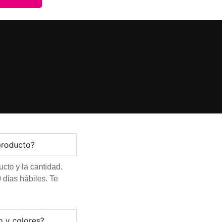
producto?
cto y la cantidad.
 días hábiles. Te
o y colores?