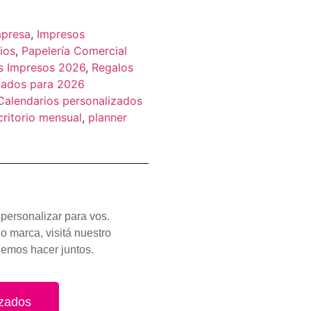
mpresa
,
Impresos
ios
,
Papelería Comercial
s Impresos 2026
,
Regalos
zados para 2026
Calendarios personalizados
critorio mensual
,
planner
personalizar para vos.
o marca, visitá nuestro
demos hacer juntos.
izados