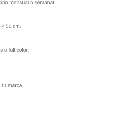
cación mensual o semanal.
 × 56 cm.
 o full color.
.
 tu marca.