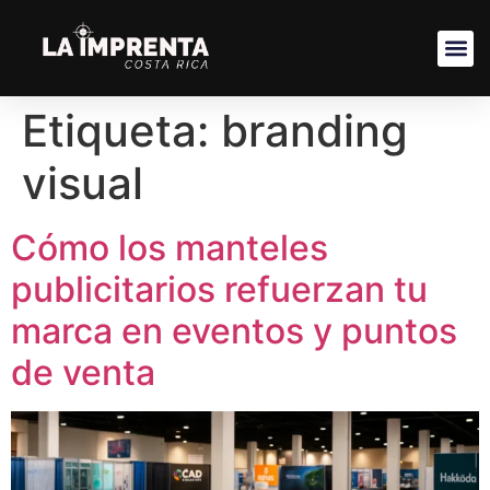
Etiqueta:
branding
visual
Cómo los manteles
publicitarios refuerzan tu
marca en eventos y puntos
de venta