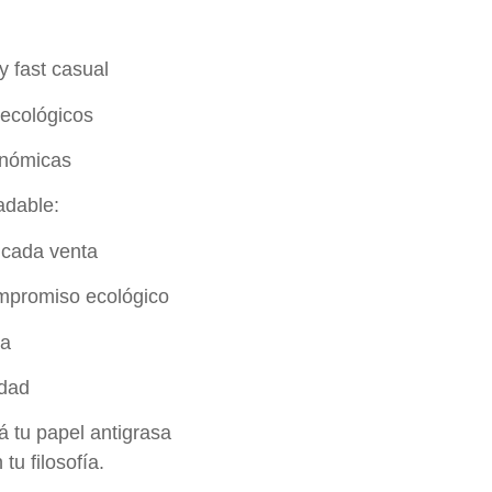
 fast casual
ecológicos
onómicas
adable:
 cada venta
mpromiso ecológico
ra
idad
á tu papel antigrasa
tu filosofía.