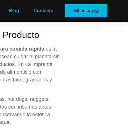
Blog
Contacto
Whatsapp
l Producto
para comida rápida
es la
sean cuidar el planeta sin
oductos. En La Imprenta
do alimenticio con
fibras biodegradables y
as, hot dogs, nuggets,
ntas con insumos aptos
conservando la estética,
aque.