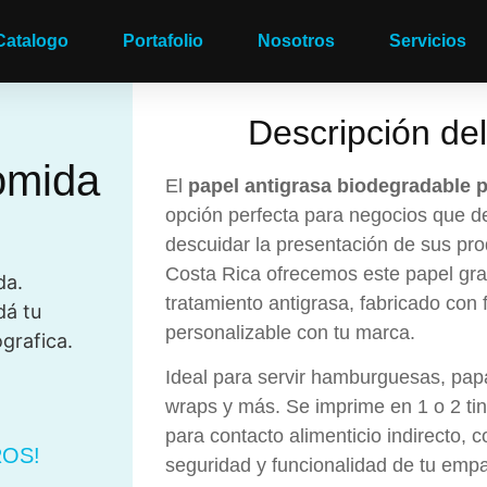
Catalogo
Portafolio
Nosotros
Servicios
Descripción de
omida
El
papel antigrasa biodegradable 
opción perfecta para negocios que de
descuidar la presentación de sus pr
Costa Rica ofrecemos este papel gra
da.
tratamiento antigrasa, fabricado con 
dá tu
personalizable con tu marca.
grafica.
Ideal para servir hamburguesas, pap
wraps y más. Se imprime en 1 o 2 ti
para contacto alimenticio indirecto, 
OS!
seguridad y funcionalidad de tu emp