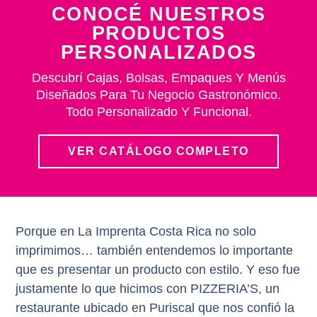
CONOCÉ NUESTROS
PRODUCTOS
PERSONALIZADOS
Descubrí Cajas, Bolsas, Empaques Y Menús
Diseñados Para Tu Negocio Gastronómico.
Todo Personalizado Y Funcional.
VER CATÁLOGO COMPLETO
Porque en La Imprenta Costa Rica no solo
imprimimos… también entendemos lo importante
que es presentar un producto con estilo. Y eso fue
justamente lo que hicimos con
PIZZERIA’S
, un
restaurante ubicado en Puriscal que nos confió la