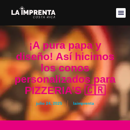
¡A pura papa y
diseño! Así hicimos
los conos
personalizados para
PIZZERIA’S 🇨🇷
julio 24, 2025
laimprenta